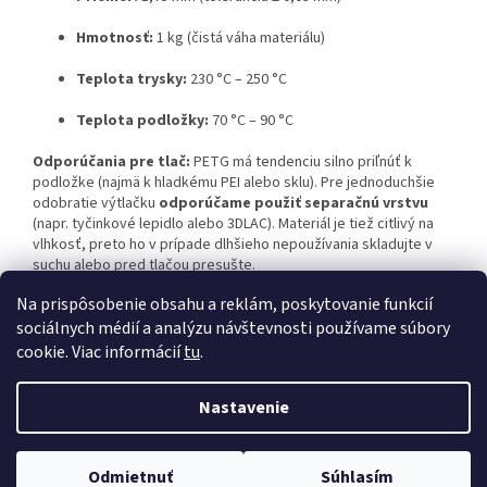
Hmotnosť:
1 kg (čistá váha materiálu)
Teplota trysky:
230 °C – 250 °C
Teplota podložky:
70 °C – 90 °C
Odporúčania pre tlač:
PETG má tendenciu silno priľnúť k
podložke (najmä k hladkému PEI alebo sklu).
Pre jednoduchšie
odobratie výtlačku
odporúčame použiť separačnú vrstvu
(napr. tyčinkové lepidlo alebo 3DLAC). Materiál je tiež citlivý na
vlhkosť, preto ho v prípade dlhšieho nepoužívania skladujte v
suchu alebo pred tlačou presušte.
Na prispôsobenie obsahu a reklám, poskytovanie funkcií
sociálnych médií a analýzu návštevnosti používame súbory
Z
cookie. Viac informácií
tu
.
á
Vytvoril Shoptet
p
Nastavenie
ä
t
Copyright 2026
MP3D.SK – Filamenty a Príslušenstvo
. Všetky
i
Odmietnuť
Súhlasím
práva vyhradené.
Upraviť nastavenie cookies