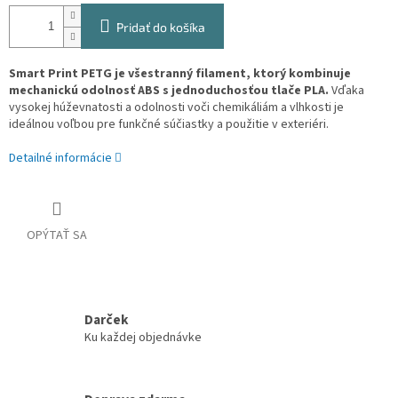
Pridať do košíka
Smart Print PETG je všestranný filament, ktorý kombinuje
mechanickú odolnosť ABS s jednoduchosťou tlače PLA.
Vďaka
vysokej húževnatosti a odolnosti voči chemikáliám a vlhkosti je
ideálnou voľbou pre funkčné súčiastky a použitie v exteriéri.
Detailné informácie
OPÝTAŤ SA
Darček
Ku každej objednávke