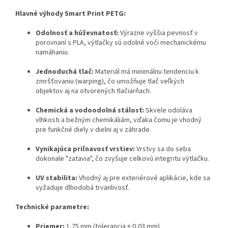
Hlavné výhody Smart Print PETG:
Odolnosť a húževnatosť:
Výrazne vyššia pevnosť v
porovnaní s PLA, výtlačky sú odolné voči mechanickému
namáhaniu.
Jednoduchá tlač:
Materiál má minimálnu tendenciu k
zmršťovaniu (warping), čo umožňuje tlač veľkých
objektov aj na otvorených tlačiarňach.
Chemická a vodoodolná stálosť:
Skvele odoláva
vlhkosti a bežným chemikáliám, vďaka čomu je vhodný
pre funkčné diely v dielni aj v záhrade.
Vynikajúca priľnavosť vrstiev:
Vrstvy sa do seba
dokonale "zatavia", čo zvyšuje celkovú integritu výtlačku.
UV stabilita:
Vhodný aj pre exteriérové aplikácie, kde sa
vyžaduje dlhodobá trvanlivosť.
Technické parametre:
Priemer:
1,75 mm (tolerancia ± 0,03 mm)