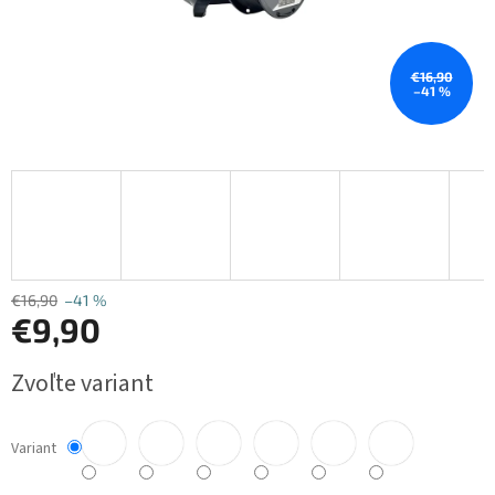
€16,90
–41 %
€16,90
–41 %
€9,90
Jednotková
Zvoľte variant
cena:
Variant