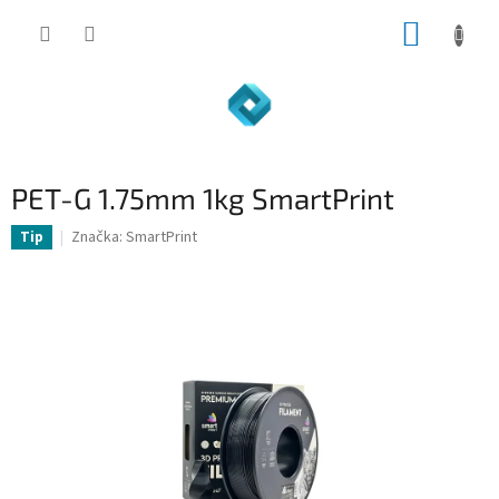
Prejsť
NÁKUP
na
obsah
KOŠÍK
PET-G 1.75mm 1kg SmartPrint
Značka:
SmartPrint
Tip