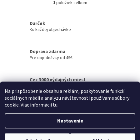
1
položiek celkom
O
vyladený...
v
l
á
Darček
d
Ku každej objednávke
a
c
i
Doprava zdarma
e
Pre objednávky od 49€
p
r
v
k
Cez 3000 výdajných miest
y
po celom Slovensku
v
Na prispôsobenie obsahu a reklám, poskytovanie funkcií
ý
sociálnych médií a analýzu návštevnosti používame súbory
p
Z
cookie. Viac informácií
tu
.
i
á
s
Vytvoril Shoptet
p
u
Nastavenie
ä
t
Copyright 2026
MP3D.SK – Filamenty a Príslušenstvo
. Všetky
i