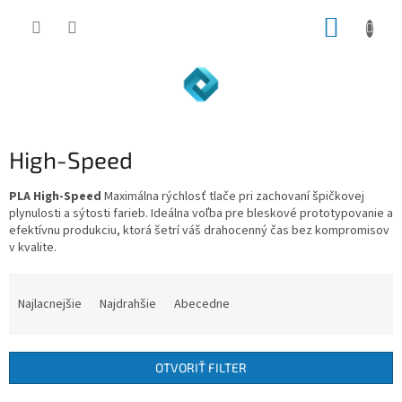
Prejsť
NÁKUP
na
obsah
KOŠÍK
High-Speed
PLA High-Speed
Maximálna rýchlosť tlače pri zachovaní špičkovej
plynulosti a sýtosti farieb. Ideálna voľba pre bleskové prototypovanie a
efektívnu produkciu, ktorá šetrí váš drahocenný čas bez kompromisov
v kvalite.
R
a
Najlacnejšie
Najdrahšie
Abecedne
d
e
n
OTVORIŤ FILTER
i
e