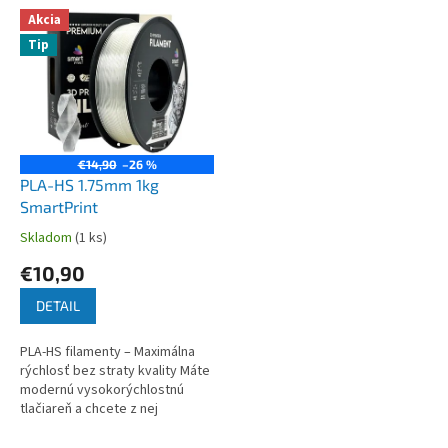
V
p
Akcia
ý
r
Tip
p
o
i
d
s
u
p
k
r
t
o
€14,90
–26 %
o
d
PLA-HS 1.75mm 1kg
v
u
SmartPrint
k
Skladom
(1 ks)
t
€10,90
o
v
DETAIL
PLA-HS filamenty – Maximálna
rýchlosť bez straty kvality Máte
modernú vysokorýchlostnú
tlačiareň a chcete z nej
vymačknúť maximum? Smart
Print PLA-HS je špeciálne