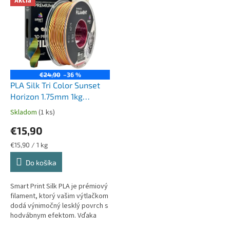
p
Akcia
ý
r
p
o
i
d
s
u
p
k
r
t
o
€24,90
–36 %
o
d
PLA Silk Tri Color Sunset
v
u
Horizon 1.75mm 1kg
k
SmartPrint
Skladom
(1 ks)
t
€15,90
o
v
Jednotková
€15,90 / 1 kg
cena:
Do košíka
Smart Print Silk PLA je prémiový
filament, ktorý vašim výtlačkom
dodá výnimočný lesklý povrch s
hodvábnym efektom. Vďaka
špeciálnym inhibítorom, ktoré