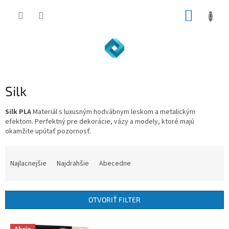
Prejsť
NÁKUP
na
obsah
KOŠÍK
Silk
Silk PLA
Materiál s luxusným hodvábnym leskom a metalickým
efektom. Perfektný pre dekorácie, vázy a modely, ktoré majú
okamžite upútať pozornosť.
R
a
Najlacnejšie
Najdrahšie
Abecedne
d
e
n
OTVORIŤ FILTER
i
e
V