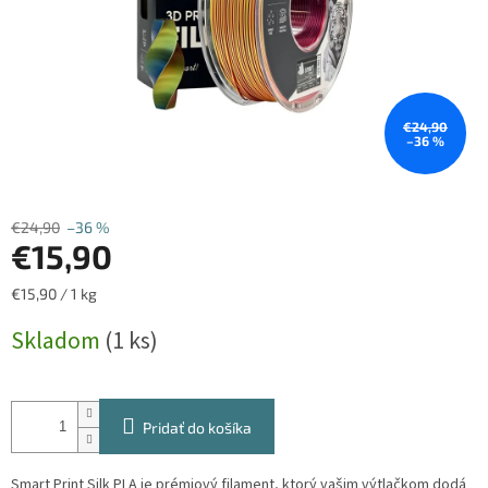
€24,90
–36 %
€24,90
–36 %
€15,90
Jednotková
€15,90 / 1 kg
cena:
Skladom
(1 ks)
Pridať do košíka
Smart Print Silk PLA je prémiový filament, ktorý vašim výtlačkom dodá