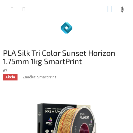
Prejsť
NÁKUP
na
obsah
KOŠÍK
PLA Silk Tri Color Sunset Horizon
1.75mm 1kg SmartPrint
67
Značka:
SmartPrint
Akcia