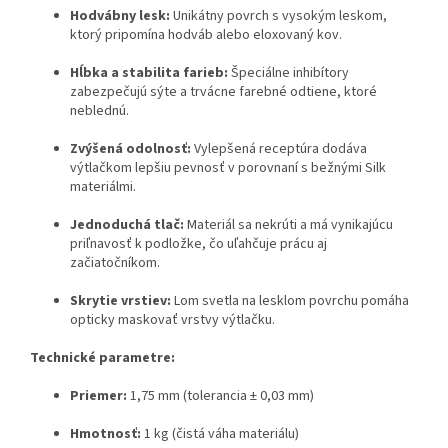
Hodvábny lesk:
Unikátny povrch s vysokým leskom,
ktorý pripomína hodváb alebo eloxovaný kov.
Hĺbka a stabilita farieb:
Špeciálne inhibítory
zabezpečujú sýte a trvácne farebné odtiene, ktoré
neblednú.
Zvýšená odolnosť:
Vylepšená receptúra dodáva
výtlačkom lepšiu pevnosť v porovnaní s bežnými Silk
materiálmi.
Jednoduchá tlač:
Materiál sa nekrúti a má vynikajúcu
priľnavosť k podložke, čo uľahčuje prácu aj
začiatočníkom.
Skrytie vrstiev:
Lom svetla na lesklom povrchu pomáha
opticky maskovať vrstvy výtlačku.
Technické parametre:
Priemer:
1,75 mm (tolerancia ± 0,03 mm)
Hmotnosť:
1 kg (čistá váha materiálu)