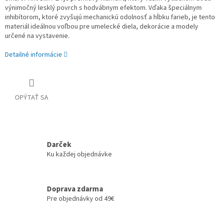
výnimočný lesklý povrch s hodvábnym efektom.
Vďaka špeciálnym
inhibítorom, ktoré zvyšujú mechanickú odolnosť a hĺbku farieb, je tento
materiál ideálnou voľbou pre umelecké diela, dekorácie a modely
určené na vystavenie.
Detailné informácie
OPÝTAŤ SA
Darček
Ku každej objednávke
Doprava zdarma
Pre objednávky od 49€