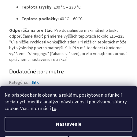
Teplota trysky:
200 °C – 230 °C
Teplota podložky:
40 °C – 60 °C
Odporúčania pre tlač:
Pre dosiahnutie maximálneho lesku
odporúčame tlačiť pri mierne vyšších teplotách (okolo 215–225
°C) a nižšej rýchlosti vonkajších stien. Pri nižších teplotách môže
byť výsledný povrch matnejší. Silk PLA má tendenciu k mierne
vyššiemu "stringingu" (ťahaniu vlákien), preto venujte pozornosť
správnemu nastaveniu retrakcií.
Dodatočné parametre
Kategória
:
Silk
Hmotnosť
:
1.3 kg
Na prispôsobenie obsahu a reklám, poskytovanie funkcií
sociálnych médií a analýzu návštevnosti používame súbory
Z
cookie. Viac informácií
tu
.
á
Vytvoril Shoptet
p
Nastavenie
ä
t