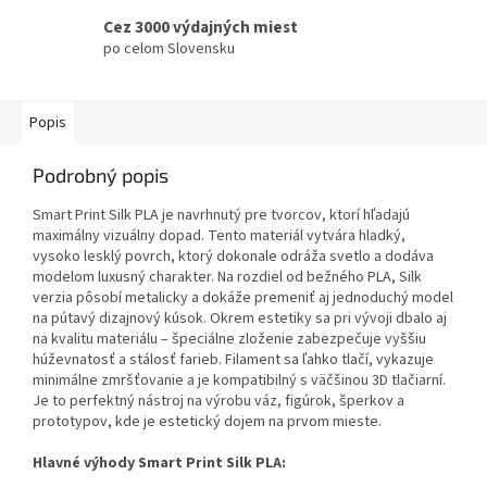
Cez 3000 výdajných miest
po celom Slovensku
Popis
Podrobný popis
Smart Print Silk PLA je navrhnutý pre tvorcov, ktorí hľadajú
maximálny vizuálny dopad.
Tento materiál vytvára hladký,
vysoko lesklý povrch, ktorý dokonale odráža svetlo a dodáva
modelom luxusný charakter.
Na rozdiel od bežného PLA, Silk
verzia pôsobí metalicky a dokáže premeniť aj jednoduchý model
na pútavý dizajnový kúsok.
Okrem estetiky sa pri vývoji dbalo aj
na kvalitu materiálu – špeciálne zloženie zabezpečuje vyššiu
húževnatosť a stálosť farieb. Filament sa ľahko tlačí, vykazuje
minimálne zmršťovanie a je kompatibilný s väčšinou 3D tlačiarní.
Je to perfektný nástroj na výrobu váz, figúrok, šperkov a
prototypov, kde je estetický dojem na prvom mieste.
Hlavné výhody Smart Print Silk PLA: